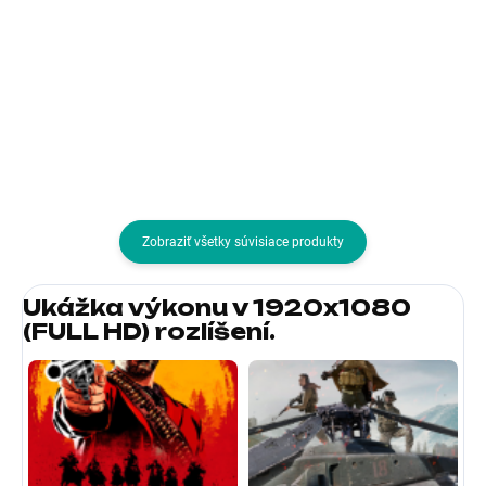
Rozlíšenie:2560x1440 (WQHD);
Rozlíšenie:2560x1440 (WQHD);
Výbava:VESA, Nastaviteľná výška;
Výbava:Pivot, Nastaviteľná výška
Formát obrazovky:16:9;
Formát obrazovky:16:9;
Povrchová úprava displeja:Matný;
Povrchová úprava displeja:Matný
Energetická trieda:G;
Energetická trieda:F;
Rozhranie:HDMI, DisplayPort
Rozhranie:HDMI, DisplayPort
Zobraziť všetky súvisiace produkty
Ukážka výkonu v 1920x1080
(FULL HD) rozlíšení.