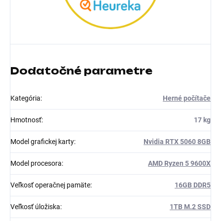
Dodatočné parametre
Kategória
:
Herné počítače
Hmotnosť
:
17 kg
Model grafickej karty
:
Nvidia RTX 5060 8GB
Model procesora
:
AMD Ryzen 5 9600X
Veľkosť operačnej pamäte
:
16GB DDR5
Veľkosť úložiska
:
1TB M.2 SSD