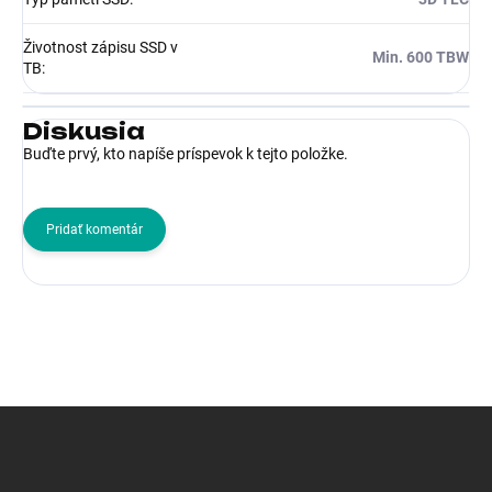
Životnost zápisu SSD v
Min. 600 TBW
TB
:
Diskusia
Buďte prvý, kto napíše príspevok k tejto položke.
Pridať komentár
Z
á
p
ä