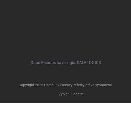
Good E-shops have logic. SALELOGICS
Copyright 2026
Herné PC Zostavy
. Všetky práva vyhradené.
Vytvoril Shoptet