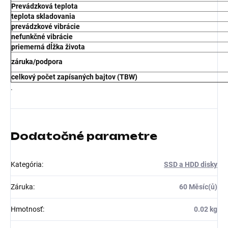
Prevádzková teplota
teplota skladovania
prevádzkové vibrácie
nefunkčné vibrácie
priemerná dĺžka života
záruka/podpora
celkový počet zapísaných bajtov (TBW)
.
Dodatočné parametre
Kategória
:
SSD a HDD disky
Záruka
:
60 Měsíc(ů)
Hmotnosť
:
0.02 kg