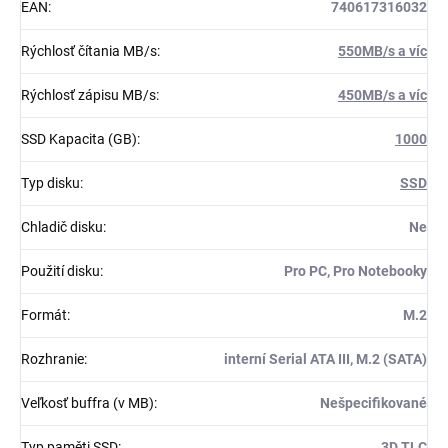
EAN
:
740617316032
Rýchlosť čítania MB/s
:
550MB/s a víc
Rýchlosť zápisu MB/s
:
450MB/s a víc
SSD Kapacita (GB)
:
1000
Typ disku
:
SSD
Chladič disku
:
Ne
Použití disku
:
Pro PC, Pro Notebooky
Formát
:
M.2
Rozhranie
:
interní Serial ATA III, M.2 (SATA)
Veľkosť buffra (v MB)
:
Nešpecifikované
Typ paměti SSD
:
3D TLC