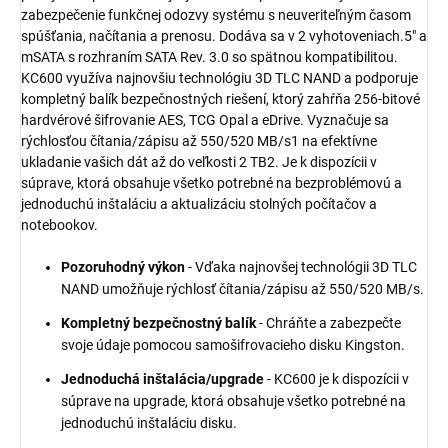
zabezpečenie funkčnej odozvy systému s neuveriteľným časom
spúšťania, načítania a prenosu. Dodáva sa v 2 vyhotoveniach.5" a
mSATA s rozhraním SATA Rev. 3.0 so spätnou kompatibilitou.
KC600 využíva najnovšiu technológiu 3D TLC NAND a podporuje
kompletný balík bezpečnostných riešení, ktorý zahŕňa 256-bitové
hardvérové šifrovanie AES, TCG Opal a eDrive. Vyznačuje sa
rýchlosťou čítania/zápisu až 550/520 MB/s1 na efektívne
ukladanie vašich dát až do veľkosti 2 TB2. Je k dispozícii v
súprave, ktorá obsahuje všetko potrebné na bezproblémovú a
jednoduchú inštaláciu a aktualizáciu stolných počítačov a
notebookov.
Pozoruhodný výkon
- Vďaka najnovšej technológii 3D TLC
NAND umožňuje rýchlosť čítania/zápisu až 550/520 MB/s.
Kompletný bezpečnostný balík
- Chráňte a zabezpečte
svoje údaje pomocou samošifrovacieho disku Kingston.
Jednoduchá inštalácia/upgrade
- KC600 je k dispozícii v
súprave na upgrade, ktorá obsahuje všetko potrebné na
jednoduchú inštaláciu disku.