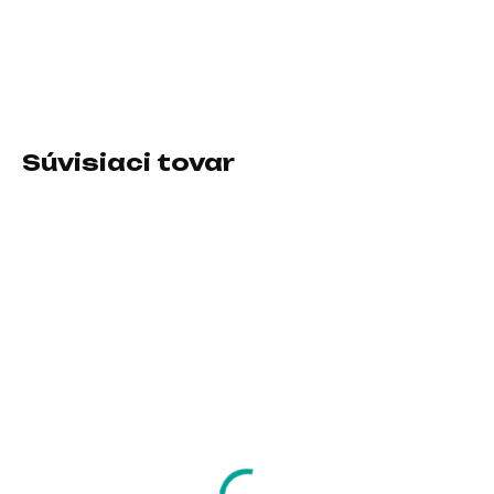
Formát:M.2; Rozhranie:interní Serial ATA III, M.2 (SATA); Typ
disku:SSD; Veľkosť buffra (v MB):Nešpecifikované
DETAILNÉ INFORMÁCIE
Súvisiaci tovar
SKLADOM U DODÁVATEĽA
SKLADOM U DODÁVATEĽA
BAZAR WD GOLD RAID
WD BLUE WD20EZBX
WD2005FBYZ 2TB
2TB SATA/600 256MB
SATA/ 6Gb/s 128MB
cache 7200 otáčok
cache
za minútu 215 MB/s
141,77 €
201,79 €