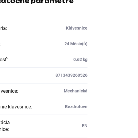
atočné parametre
ria
:
Klávesnice
a
:
24 Měsíc(ů)
osť
:
0.62 kg
8713439260526
ávesnice
:
Mechanická
nie klávesnice
:
Bezdrôtové
zácia
EN
nice
: