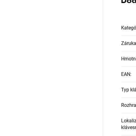
Dod
Kategó
Záruk
Hmotn
EAN
:
Typ kl
Rozhra
Lokali
kláves