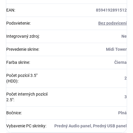
EAN
:
8594192891512
Podsvietenie
:
Bez podsvícení
Integrovaný zdroj
:
Ne
Prevedenie skrine
:
Midi Tower
Farba skrine
:
Čierna
Počet pozícií 3.5"
2
(HDD)
:
Počet interných pozícií
3
2.5"
:
Bočnice
:
Plná
Vybavenie PC skrinky
:
Predný Audio panel, Predný USB panel