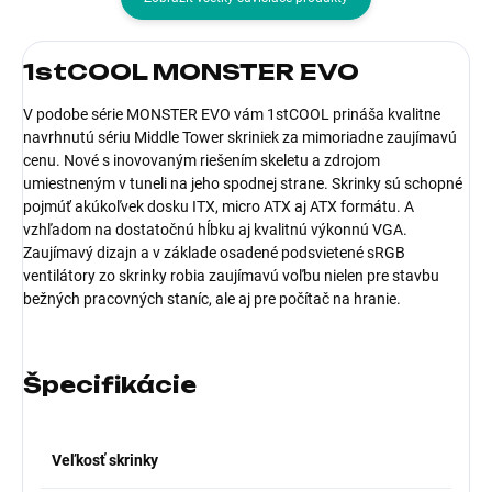
1stCOOL MONSTER EVO
V podobe série MONSTER EVO vám 1stCOOL prináša kvalitne
navrhnutú sériu Middle Tower skriniek za mimoriadne zaujímavú
cenu. Nové s inovovaným riešením skeletu a zdrojom
umiestneným v tuneli na jeho spodnej strane. Skrinky sú schopné
pojmúť akúkoľvek dosku ITX, micro ATX aj ATX formátu. A
vzhľadom na dostatočnú hĺbku aj kvalitnú výkonnú VGA.
Zaujímavý dizajn a v základe osadené podsvietené sRGB
ventilátory zo skrinky robia zaujímavú voľbu nielen pre stavbu
bežných pracovných staníc, ale aj pre počítač na hranie.
Špecifikácie
Veľkosť skrinky