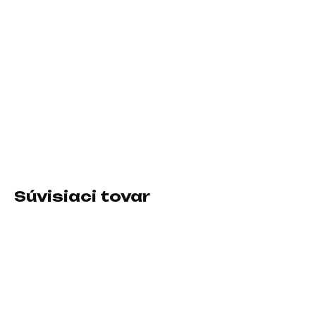
11.8.2026
−
+
Pridať do košíka
Prevedenie skrine:Midi Tower; Farba skrine:Čierna; Počet
pozícií 3.5" (HDD):2; Počet interných pozícií 2.5":3; Vybavenie
PC skrinky:Predný Audio panel, Predný USB panel
DETAILNÉ INFORMÁCIE
Súvisiaci tovar