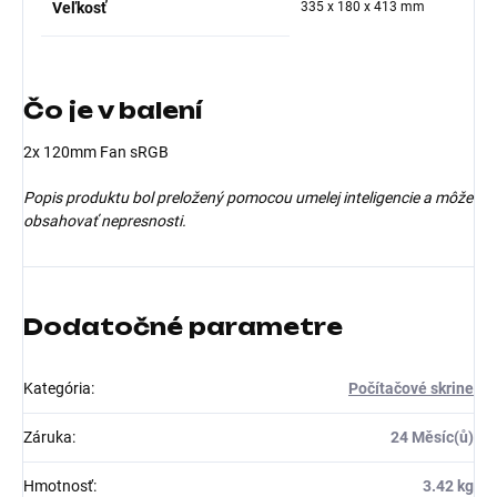
Veľkosť
335 x 180 x 413 mm
Čo je v balení
2x 120mm Fan sRGB
Popis produktu bol preložený pomocou umelej inteligencie a môže
obsahovať nepresnosti.
Dodatočné parametre
Kategória
:
Počítačové skrine
Záruka
:
24 Měsíc(ů)
Hmotnosť
:
3.42 kg