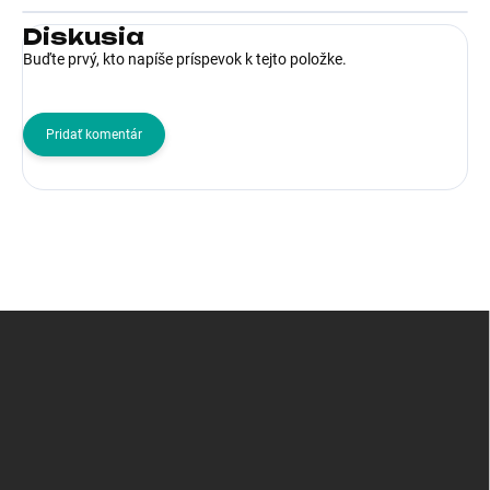
Diskusia
Buďte prvý, kto napíše príspevok k tejto položke.
Pridať komentár
Z
á
p
ä
t
i
e