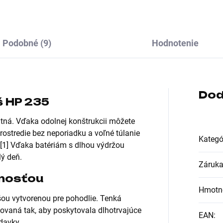
Podobné (9)
Hodnotenie
Dod
 HP 235
ntná. Vďaka odolnej konštrukcii môžete
prostredie bez neporiadku a voľné túlanie
Kategó
[1] Vďaka batériám s dlhou výdržou
ý deň.
Záruk
lnosťou
Hmotn
ou vytvorenou pre pohodlie. Tenká
ovaná tak, aby poskytovala dlhotrvajúce
EAN
:
davky.