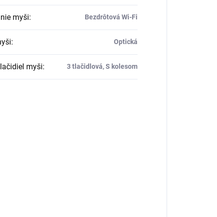
nie myši
:
Bezdrôtová Wi-Fi
yši
:
Optická
lačidiel myši
:
3 tlačidlová, S kolesom