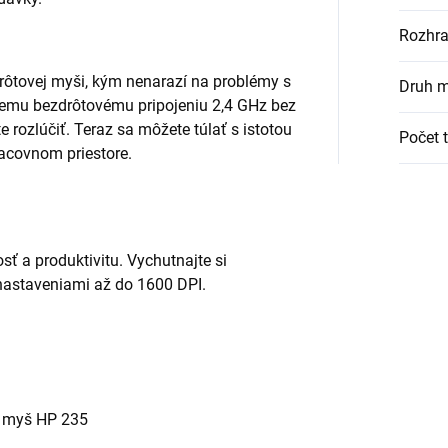
Rozhra
rôtovej myši, kým nenarazí na problémy s
Druh m
emu bezdrôtovému pripojeniu 2,4 GHz bez
rozlúčiť. Teraz sa môžete túlať s istotou
Počet t
acovnom priestore.
ť a produktivitu. Vychutnajte si
nastaveniami až do 1600 DPI.
 myš HP 235