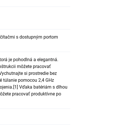
očítačmi s dostupným portom
torá je pohodlná a elegantná.
štrukcii môžete pracovať
 Vychutnajte si prostredie bez
né túlanie pomocou 2,4 GHz
ojenia.[1] Vďaka batériám s dlhou
ôžete pracovať produktívne po