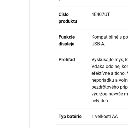
Číslo
4E407UT
produktu
Funkcie
Kompatibilné s p
displeja
USB-A.
Prehľad
Vyskúšajte myš, k
Vďaka odolnej kon
efektívne a ticho.
neporiadku a voľ
bezdrôtového prip
výdržou navyše m
celý deň.
Typ batérie
1 veľkosti AA