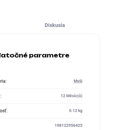
Diskusia
atočné parametre
ria
:
Myši
a
:
12 Měsíc(ů)
osť
:
0.12 kg
198122956425