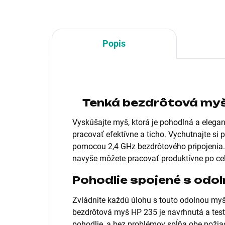
Popis
Tenká bezdrôtová myš
Vyskúšajte myš, ktorá je pohodlná a elega
pracovať efektívne a ticho. Vychutnajte si 
pomocou 2,4 GHz bezdrôtového pripojenia.
navyše môžete pracovať produktívne po cel
Pohodlie spojené s odo
Zvládnite každú úlohu s touto odolnou myš
bezdrôtová myš HP 235 je navrhnutá a test
pohodlie, a bez problémov spĺňa obe požia