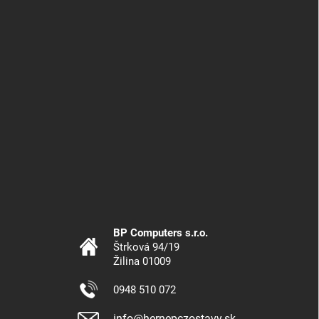
BP Computers s.r.o.
Štrková 94/19
Žilina 01009
0948 510 072
info@hernepczostavy.sk