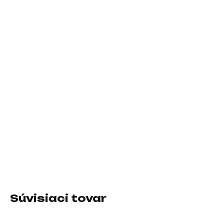
Case
ASUS PRIME AP202 White
Operačný systém
Windows 11 Pro
Záručná doba
36 Mesiacov
DETAILNÉ INFORMÁCIE
Súvisiaci tovar