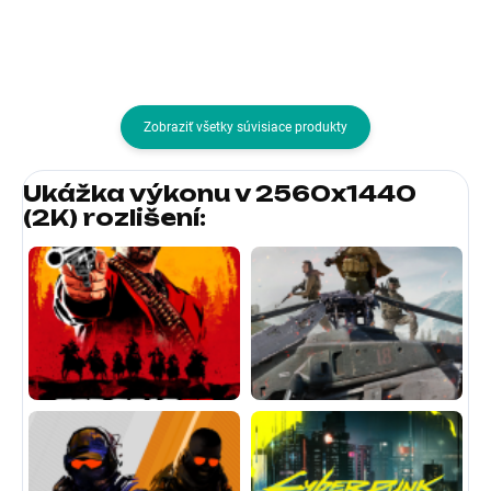
modrého světla; Formát...
obrazovky:16:9; Povrchová
úprava...
Zobraziť všetky súvisiace produkty
Ukážka výkonu v 2560x1440
(2K) rozlišení
: