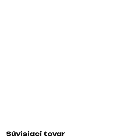
850W Raijintek Cratos Lite Gold
Case
Fractal Design Pop Air Magenta RGB
Operačný systém
Windows 11 Pro
Záručná doba
36 Mesiacov
DETAILNÉ INFORMÁCIE
Súvisiaci tovar