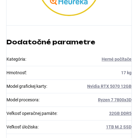
Dodatočné parametre
Kategória
:
Herné počítače
Hmotnosť
:
17 kg
Model grafickej karty
:
Nvidia RTX 5070 12GB
Model procesora
:
Ryzen 7 7800x3D
Veľkosť operačnej pamäte
:
32GB DDR5
Veľkosť úložiska
:
1TB M.2 SSD