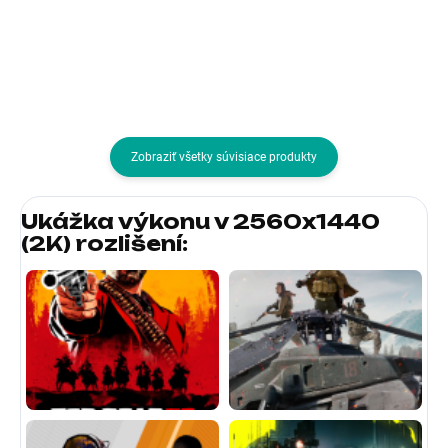
USB Type-C
Povrchová úprava displeja:Matný
Energetická trieda:G;
Rozhranie:HDMI, DisplayPort
Zobraziť všetky súvisiace produkty
Ukážka výkonu v 2560x1440
(2K) rozlišení
: