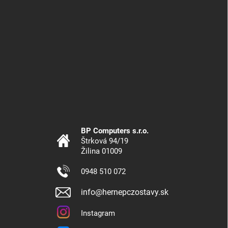
BP Computers s.r.o.
Štrková 94/19
Žilina 01009
0948 510 072
info@hernepczostavy.sk
Instagram