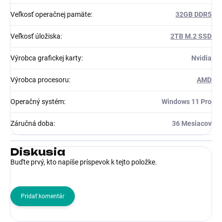
Veľkosť operačnej pamäte
:
32GB DDR5
Veľkosť úložiska
:
2TB M.2 SSD
Výrobca grafickej karty
:
Nvidia
Výrobca procesoru
:
AMD
Operačný systém
:
Windows 11 Pro
Záručná doba
:
36 Mesiacov
Diskusia
Buďte prvý, kto napíše príspevok k tejto položke.
Pridať komentár