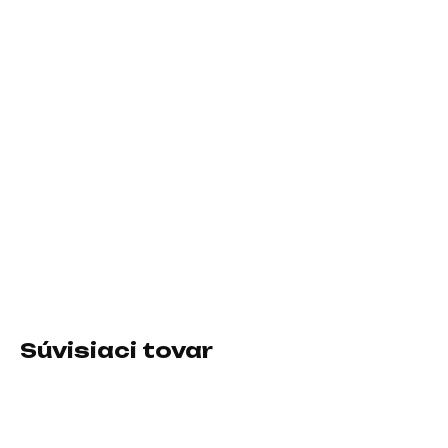
Case
Montech King 95 PRO RGB Black
Operačný systém
Windows 11 Pro
Záručná doba
36 Mesiacov
DETAILNÉ INFORMÁCIE
Súvisiaci tovar