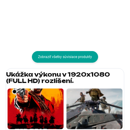
Výbava:Reproduktory, VESA, G-
Výbava:Zakrivený panel,
Sync, HDR, FreeSync, Redukce
FreeSync, Výškově stavitelný;
blikání (flicker-free), Redukce
Formát obrazovky:32:9;
modrého světla; Formát
Povrchová úprava displeja:Matný
obrazovky:16:9; Povrchová
Rozhranie:HDMI, USB 3.0,
úprava...
DisplayPort, Mini HDMI
Zobraziť všetky súvisiace produkty
Ukážka výkonu v 1920x1080
(FULL HD) rozlíšení.