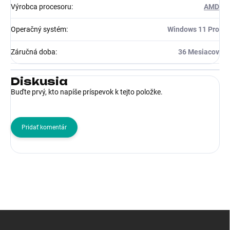
Výrobca procesoru
:
AMD
Operačný systém
:
Windows 11 Pro
Záručná doba
:
36 Mesiacov
Diskusia
Buďte prvý, kto napíše príspevok k tejto položke.
Pridať komentár
Z
á